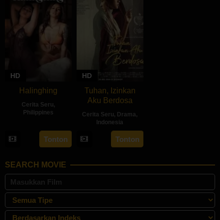
HD
HD
Halinghing
Tuhan, Izinkan
Aku Berdosa
Cerita Seru
,
Philippines
Cerita Seru
,
Drama
,
Indonesia
18
Jaque
22
Feyhero
Oct
Carlos
Tonton
Tonton
May
2024
2024
SEARCH MOVIE