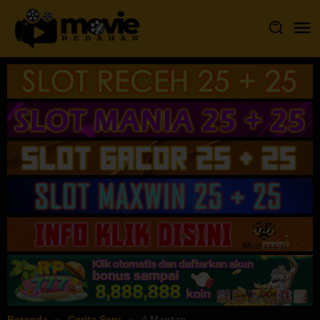
Loncat
ke
konten
Beranda
Cerita Seru
4 Mantan