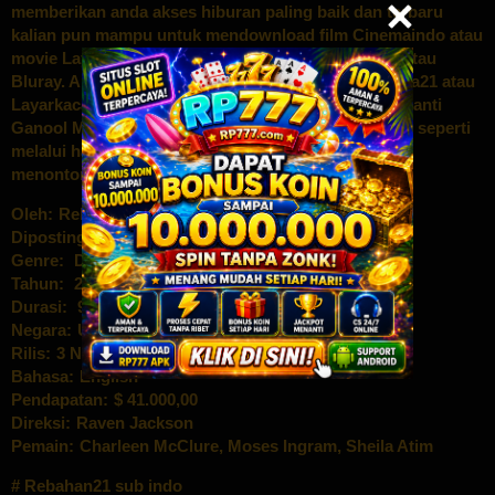
memberikan anda akses hiburan paling baik dan terbaru
kalian pun mampu untuk mendownload film Cinemaindo atau
movie Layar Kaca 21 yang ada dengan kualitas HD atau
Bluray. Anda bahkan bisa menikmati film – film Dunia21 atau
Layarkaca21 waktu ini dengan lebih enteng lewat piranti
Ganool Movie eletronik kamu, nonton online Indoxxi seperti
melalui handphone android kamu atau pc anda bagi
menonton film Online ini dengan nyaman
Oleh:
Rebahan Movie
Diposting pada:
Genre:
Drama
Tahun:
2023
Durasi:
97 Min
Negara:
USA
Rilis:
3 Nov 2023
Bahasa:
English
Pendapatan:
$ 41.000,00
Direksi:
Raven Jackson
Pemain:
Charleen McClure
,
Moses Ingram
,
Sheila Atim
Rebahan21 sub indo