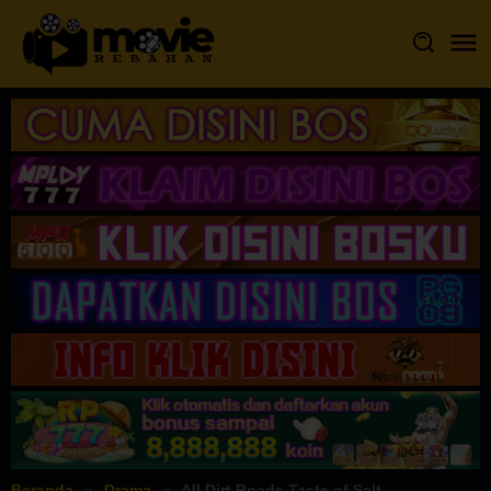
Loncat
ke
konten
Beranda
Drama
All Dirt Roads Taste of Salt