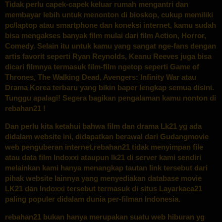
Tidak perlu capek-capek keluar rumah mengantri dan
membayar lebih untuk menonton di bioskop, cukup memiliki
pc/laptop atau smartphone dan koneksi internet, kamu sudah
bisa mengakses banyak film mulai dari film Action, Horror,
Comedy. Selain itu untuk kamu yang sangat nge-fans dengan
artis favorit seperti Ryan Reynolds, Keanu Reeves juga bisa
dicari filmnya termasuk film-film ngetop seperti Game of
Thrones, The Walking Dead, Avengers: Infinity War atau
Drama Korea terbaru yang bikin baper lengkap semua disini.
Tunggu apalagi! Segera bagikan pengalaman kamu nonton di
rebahan21 !
Dan perlu kita ketahui bahwa film dan drama Lk21 yg ada
didalam website ini, didapatkan berawal dari Gudangmovie
web penguberan internet.rebahan21 tidak menyimpan file
atau data film Indoxxi ataupun lk21 di server kami sendiri
melainkan kami hanya menangkap tautan link tersebut dari
pihak website lainnya yang menyediakan database movie
LK21 dan Indoxxi tersebut termasuk di situs Layarkaca21
paling populer didalam dunia per-filman Indonesia.
rebahan21 bukan hanya merupakan suatu web hiburan yg