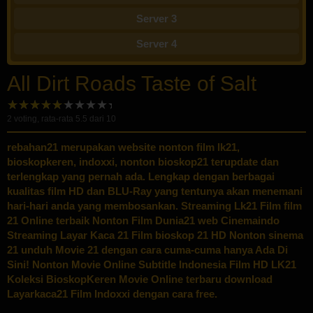
Server 3
Server 4
All Dirt Roads Taste of Salt
2
voting, rata-rata
5.5
dari 10
rebahan21
merupakan website nonton film lk21,
bioskopkeren, indoxxi, nonton bioskop21 terupdate dan
terlengkap yang pernah ada. Lengkap dengan berbagai
kualitas film HD dan BLU-Ray yang tentunya akan menemani
hari-hari anda yang membosankan. Streaming Lk21 Film film
21 Online terbaik Nonton Film Dunia21 web Cinemaindo
Streaming Layar Kaca 21 Film bioskop 21 HD Nonton sinema
21 unduh Movie 21 dengan cara cuma-cuma hanya Ada Di
Sini! Nonton Movie Online Subtitle Indonesia Film HD LK21
Koleksi BioskopKeren Movie Online terbaru download
Layarkaca21 Film Indoxxi dengan cara free.