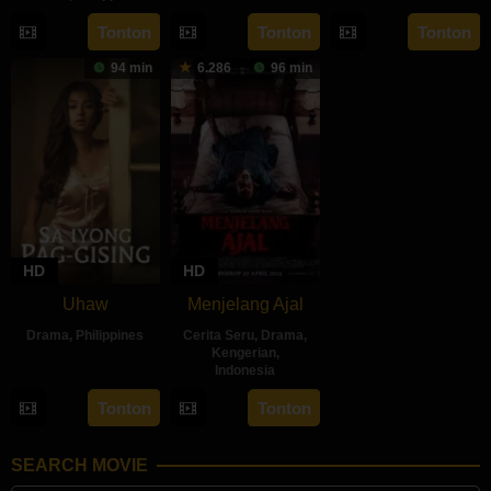
27
Ryan
3
JM
16
Marc
Aug
Evangelista
Sep
Nebres
Tonton
Tonton
Tonton
Aug
Misa
2024
2024
94 min
6.286
96 min
2024
HD
HD
Uhaw
Menjelang Ajal
Drama
,
Philippines
Cerita Seru
,
Drama
,
Kengerian
,
30
Bobby
Indonesia
Aug
Bonifacio
30
Hadrah
Tonton
Tonton
2024
Apr
Daeng
2024
Ratu
SEARCH MOVIE