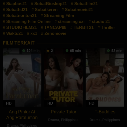
Siapbos21
SobatBioskop21
Sobatfilm21
Sobathd21
Sobatkeren
Sobatmovie21
Sobatnonton21
Streaming Film
Streaming Film Online
streaming xxi
studio 21
STUDIOFILM21
TANCAP88
TERBIT21
Thriller
Waktu21
xx1
Zenomovie
FILM TERKAIT
104 min
2
65 min
52 min
HD
HD
HD
Ang Pintor At
Private Tutor
F-Buddies
Ang Paraluman
Drama
,
Philippines
Drama
,
Philippines
Drama
,
Philippines