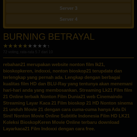
Server 3
Server 4
BURNING BETRAYAL
72
voting, rata-rata
5.7
dari 10
rebahan21 merupakan website nonton film lk21,
bioskopkeren, indoxxi, nonton bioskop21 terupdate dan
terlengkap yang pernah ada. Lengkap dengan berbagai
kualitas film HD dan BLU-Ray yang tentunya akan menemani
hari-hari anda yang membosankan. Streaming Lk21 Film film
21 Online terbaik Nonton Film Dunia21 web Cinemaindo
Streaming Layar Kaca 21 Film bioskop 21 HD Nonton sinema
21 unduh Movie 21 dengan cara cuma-cuma hanya Ada Di
Sini! Nonton Movie Online Subtitle Indonesia Film HD LK21
Koleksi BioskopKeren Movie Online terbaru download
Layarkaca21 Film Indoxxi dengan cara free.