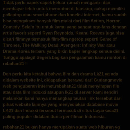
Tidak perlu capek-capek keluar rumah mengantri dan
membayar lebih untuk menonton di bioskop, cukup memiliki
pc/laptop atau smartphone dan koneksi internet, kamu sudah
bisa mengakses banyak film mulai dari film Action, Horror,
Comedy. Selain itu untuk kamu yang sangat nge-fans dengan
artis favorit seperti Ryan Reynolds, Keanu Reeves juga bisa
dicari filmnya termasuk film-film ngetop seperti Game of
Thrones, The Walking Dead, Avengers: Infinity War atau
Drama Korea terbaru yang bikin baper lengkap semua disini.
Tunggu apalagi! Segera bagikan pengalaman kamu nonton di
rebahan21 !
Dan perlu kita ketahui bahwa film dan drama Lk21 yg ada
didalam website ini, didapatkan berawal dari Gudangmovie
web penguberan internet.rebahan21 tidak menyimpan file
atau data film Indoxxi ataupun lk21 di server kami sendiri
melainkan kami hanya menangkap tautan link tersebut dari
pihak website lainnya yang menyediakan database movie
LK21 dan Indoxxi tersebut termasuk di situs Layarkaca21
paling populer didalam dunia per-filman Indonesia.
rebahan21 bukan hanya merupakan suatu web hiburan yg