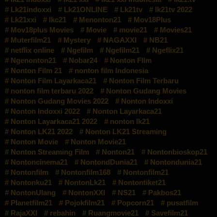
Lk21indoxxi
Lk21ONLINE
Lk21tv
lk21tv 2022
Lk21xxi
lkc21
Menonton21
Mov18Plus
Mov18plus Movies
Movie
movie21
Movies21
Muterfilm21
Mystery
NAGAXXI
NB21
netflix online
Ngefilm
Ngefilm21
Ngeflix21
Ngenonton21
Nobar24
Nonton FIlm
Nonton Film 21
nonton film Indonesia
Nonton Film Layarkaca21
Nonton Film Terbaru
nonton film terbaru 2022
Nonton Gudang Movies
Nonton Gudang Movies 2022
Nonton Indoxxi
Nonton Indoxxi 2022
Nonton Layarkaca21
Nonton Layarkaca21 2022
nonton lk21
Nonton LK21 2022
Nonton LK21 Streaming
Nonton Movie
Nonton Movie21
Nonton Streaming Film
Nonton21
Nontonbioskop21
Nontoncinema21
NontondDunia21
Nontondunia21
Nontonfilm
Nontonfilm168
Nontonfilm21
Nontonku21
NontonLk21
Nontontiket21
NontonUlang
NontonXXI
NS21
Pakbos21
Planetfilm21
Pojokfilm21
Popcorn21
pusatfilm
RajaXXI
rebahin
Ruangmovie21
Savefilm21