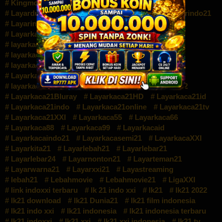
Kingmovie21
Kotafilm21
LAYARBOS21
Layardunia21
layarfilm99
Layarindo
Layarindo21
Layarindofilm21
layarkaca
layarkaca 21
Layarkaca11
layarkaca21
layarkaca21 2022
layarkaca21 2022 semi
layarkaca21 indonesia
layarkaca21 indoxx1
Layarkaca21 INDOXXI
layarkaca21 lk21 indoxxi
layarkaca21 semi
Layarkaca21 Terpopuler
layarkaca21 xxi
layarkaca21.com
Layarkaca211
Layarkaca212
Layarkaca21Bluray
Layarkaca21HD
Layarkaca21id
Layarkaca21indo
Layarkaca21online
Layarkaca21tv
Layarkaca21XXI
Layarkaca55
Layarkaca66
Layarkaca88
Layarkaca99
Layarkacaid
Layarkacaindo21
Layarkacasemi21
LayarkacaXXI
Layarkita21
Layarlebah21
Layarlebar21
Layarlebar24
Layarnonton21
Layarteman21
Layarwarna21
Layarxxi21
Layastreaming
lebah21
Lebahmovie
Lebahmovie21
LigaXXI
link indoxxi terbaru
lk 21 indo xxi
lk21
lk21 2022
lk21 download
lk21 Dunia21
lk21 film indonesia
lk21 indo xxi
lk21 indonesia
lk21 indonesia terbaru
lk21 indoxxi
lk21 xxi
lk21 xxi indonesia
lk21.tv