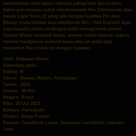
memberikan anda akses hiburan paling baik dan terbaru
kalian pun mampu untuk mendownload film Cinemaindo atau
movie Layar Kaca 21 yang ada dengan kualitas HD atau
Bluray. Anda bahkan bisa menikmati film – film Dunia21 atau
Layarkaca21 waktu ini dengan lebih enteng lewat piranti
Ganool Movie eletronik kamu, nonton online Indoxxi seperti
melalui handphone android kamu atau pc anda bagi
menonton film Online ini dengan nyaman
Oleh:
Rebahan Movie
Diposting pada:
Rating:
R
Genre:
Drama
,
Misteri
,
Percintaan
Tahun:
2023
Durasi:
99 Min
Negara:
Brazil
Rilis:
25 Oct 2023
Bahasa:
Português
Direksi:
Diego Freitas
Pemain:
Camilla de Lucas
,
Giovanna Lancellotti
,
Leandro
Lima