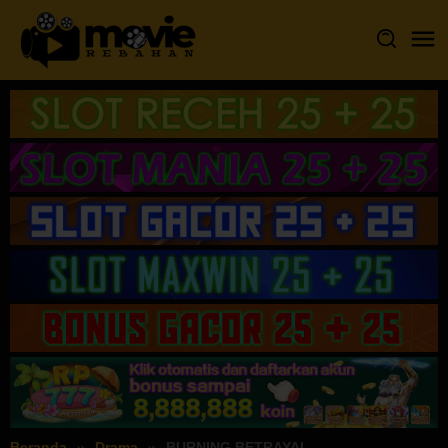
Loncat
ke
konten
Beranda
Drama
BURNING BETRAYAL