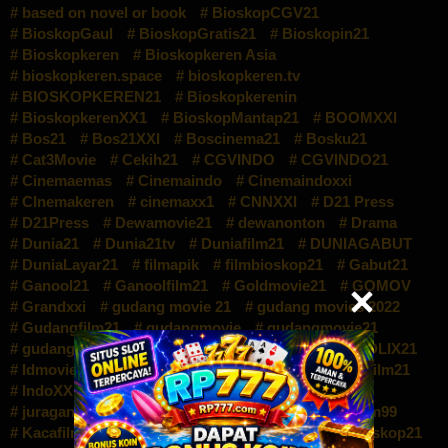
based on novel or book
BioskopCGV21
BioskopGaul
BioskopGratis21
Bioskopin21
Bioskopkeren
Bioskopkeren Asia
bioskopkeren.space
bioskopkeren.tv
BIOSKOPKEREN21
Bioskopkerenin
BioskopkerenXX1
BioskopMantap21
BOOMXXI
Bos21
Bos21XXI
Boscinema21
Bosku21
Cat3Movie
Cekih21
CGVINDO
CGVINDO21
Cinemaemas
Cinemaindo
Cinemaindoxxi
CInemakeren
cinemaxx1
CNNXXI
D21 Press
D21Press
Dewamovie21
dewanonton
Drama
Dunia21
Dunia21tv
Duniafilm21
DUNIAGABUT
DuniaLayar21
filmapik
filmbioskop21
Gabut21
Ganool21
Ganoolfilm21
Goldmovie21
GOMOV
Grandxxi
gudang movie 21
gudang movies 2022
Gudangfilm21
gudangmovie
gudangmovie21
gudangmovies
Gudangmovies21
IDLIX
IDLIX21
Idmovie21
IDNXXI
Idxxi
Indofilm
Indofilm21
IndoXX1
INDOXXI
JoinXXI
Juragan21
juraganbioskop21
Juraganfilm21
Juraganfilm99
Kacafilm21
Kawan21
Kawanfilm21
Kebioskop21