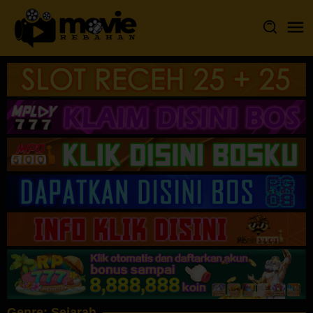
Loncat
ke
konten
Genre: Sejarah