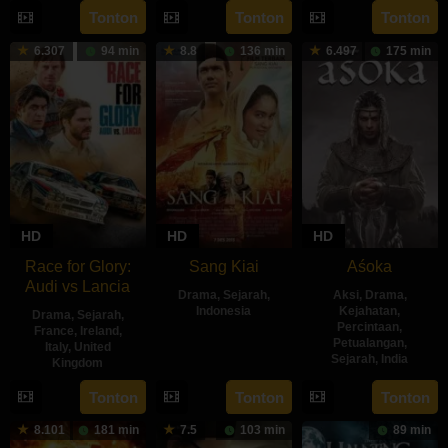
2024
29
Daniela
Tonton
Tonton
Tonton
May
Völker
6.307
94 min
8.8
136 min
6.497
175 min
2024
HD
HD
HD
Race for Glory:
Sang Kiai
Aśoka
Audi vs Lancia
Drama
,
Sejarah
,
Aksi
,
Drama
,
Indonesia
Kejahatan
,
Drama
,
Sejarah
,
Percintaan
,
France
,
Ireland
,
30
Rako
Petualangan
,
Italy
,
United
Sejarah
,
India
Kingdom
May
Prijanto
2013
13
Santosh
5
Stefano
Tonton
Tonton
Tonton
Sep
Sivan
Jan
Mordini
8.101
181 min
7.5
103 min
89 min
2001
2024