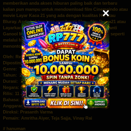
memberikan anda akses hiburan paling baik dan terbaru
kalian pun mampu untuk mendownload film Cinemaindo atau
movie Layar Kaca 21 yang ada dengan kualitas HD atau
Bluray. Anda bahkan bisa menikmati film – film Dunia21 atau
Layarkaca21 waktu ini dengan lebih enteng lewat piranti
Ganool Movie eletronik kamu, nonton online Indoxxi seperti
melalui handphone android kamu atau pc anda bagi
menonton film Online ini dengan nyaman
Oleh:
Rebahan Movie
Diposting pada:
Genre:
Tak Berkategori
Tahun:
2024
Durasi:
159 Min
Negara:
India
Rilis:
11 Jan 2024
Bahasa:
తెలుగు
Anggaran:
$ 4.809.416,00
Direksi:
Prasanth Varma
Pemain:
Amritha Aiyer
,
Teja Sajja
,
Vinay Rai
hanuman