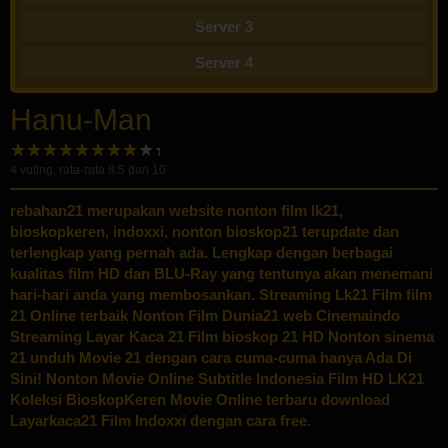
Server 3
Server 4
Hanu-Man
4
voting, rata-rata
8.5
dari 10
rebahan21
merupakan website nonton film lk21,
bioskopkeren, indoxxi, nonton bioskop21 terupdate dan
terlengkap yang pernah ada. Lengkap dengan berbagai
kualitas film HD dan BLU-Ray yang tentunya akan menemani
hari-hari anda yang membosankan. Streaming Lk21 Film film
21 Online terbaik Nonton Film Dunia21 web Cinemaindo
Streaming Layar Kaca 21 Film bioskop 21 HD Nonton sinema
21 unduh Movie 21 dengan cara cuma-cuma hanya Ada Di
Sini! Nonton Movie Online Subtitle Indonesia Film HD LK21
Koleksi BioskopKeren Movie Online terbaru download
Layarkaca21 Film Indoxxi dengan cara free.