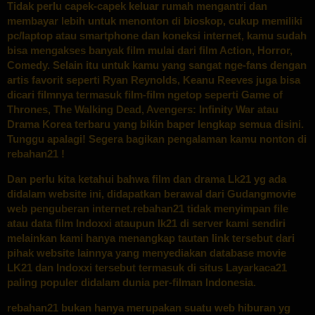
Tidak perlu capek-capek keluar rumah mengantri dan
membayar lebih untuk menonton di bioskop, cukup memiliki
pc/laptop atau smartphone dan koneksi internet, kamu sudah
bisa mengakses banyak film mulai dari film Action, Horror,
Comedy. Selain itu untuk kamu yang sangat nge-fans dengan
artis favorit seperti Ryan Reynolds, Keanu Reeves juga bisa
dicari filmnya termasuk film-film ngetop seperti Game of
Thrones, The Walking Dead, Avengers: Infinity War atau
Drama Korea terbaru yang bikin baper lengkap semua disini.
Tunggu apalagi! Segera bagikan pengalaman kamu nonton di
rebahan21 !
Dan perlu kita ketahui bahwa film dan drama Lk21 yg ada
didalam website ini, didapatkan berawal dari Gudangmovie
web penguberan internet.rebahan21 tidak menyimpan file
atau data film Indoxxi ataupun lk21 di server kami sendiri
melainkan kami hanya menangkap tautan link tersebut dari
pihak website lainnya yang menyediakan database movie
LK21 dan Indoxxi tersebut termasuk di situs Layarkaca21
paling populer didalam dunia per-filman Indonesia.
rebahan21 bukan hanya merupakan suatu web hiburan yg