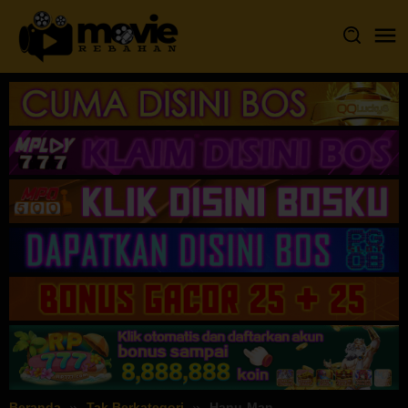
Loncat
ke
konten
Beranda
Tak Berkategori
Hanu-Man