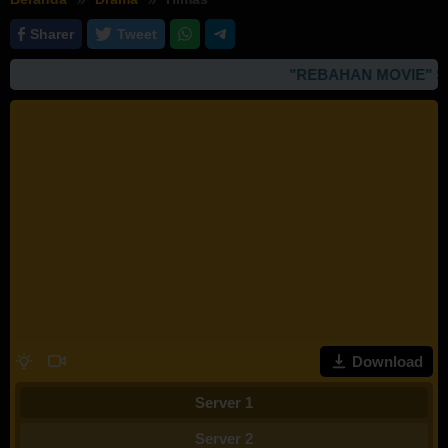
Sharer
Tweet
"REBAHAN MOVIE" SI
Download
Server 1
Server 2