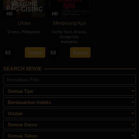
HD
HD
Uhaw
Menjelang Ajal
Drama
,
Philippines
Cerita Seru
,
Drama
,
Kengerian
,
30
Bobby
Indonesia
Aug
Bonifacio
30
Hadrah
Tonton
Tonton
2024
Apr
Daeng
2024
Ratu
SEARCH MOVIE