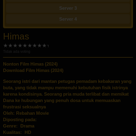
Server 3
Server 4
Himas
Tidak ada voting
Nonton Film Himas (2024)
Download Film Himas (2024)
Seorang istri dari mantan petugas pemadam kebakaran yang
buta, yang tidak mampu memenuhi kebutuhan fisik istrinya
karena kondisinya. Seorang pria muda terlibat dan memikat
Dana ke hubungan yang penuh dosa untuk memuaskan
frustrasi seksualnya
Oleh:
Rebahan Movie
Diposting pada:
Genre:
Drama
Kualitas:
HD