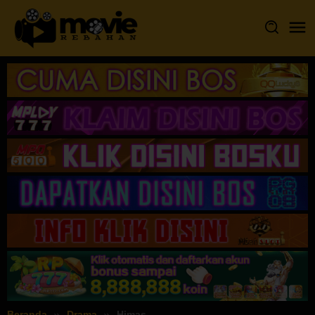
Loncat
ke
konten
Beranda
Drama
Himas