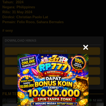
Tahun:
2024
Negara:
Philippines
Rilis:
31 May 2024
Direksi:
Christian Paolo Lat
Pemain:
Felix Roco
,
Sahara Bernales
sexy
DOWNLOAD HIMAS
Link Download 1
Link Download 2
Link Download 3
Link Download 4
FILM TERKAIT
104 min
2
65 min
52 min