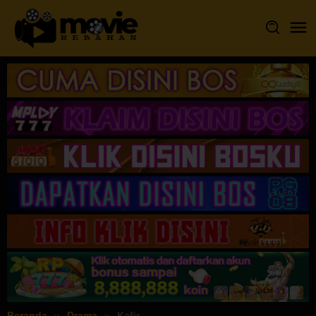
Loncat
ke
konten
Beranda
Drama
Kafir