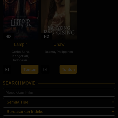
HD
HD
Lampir
Uhaw
Cerita Seru
,
Drama
,
Philippines
Kengerian
,
Indonesia
30
Bobby
Aug
Bonifacio
14
Kenny
Tonton
Tonton
2024
Feb
Gulardi
2024
SEARCH MOVIE