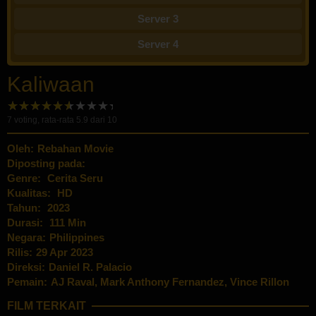
Server 3
Server 4
Kaliwaan
7
voting, rata-rata
5.9
dari 10
Oleh:
Rebahan Movie
Diposting pada:
Genre:
Cerita Seru
Kualitas:
HD
Tahun:
2023
Durasi:
111 Min
Negara:
Philippines
Rilis:
29 Apr 2023
Direksi:
Daniel R. Palacio
Pemain:
AJ Raval
,
Mark Anthony Fernandez
,
Vince Rillon
FILM TERKAIT