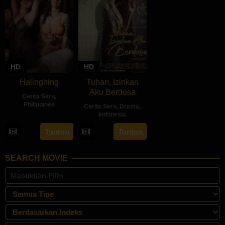
HD
HD
Halinghing
Tuhan, Izinkan
Aku Berdosa
Cerita Seru
,
Philippines
Cerita Seru
,
Drama
,
Indonesia
18
Jaque
22
Feyhero
Oct
Carlos
Tonton
Tonton
May
2024
2024
SEARCH MOVIE