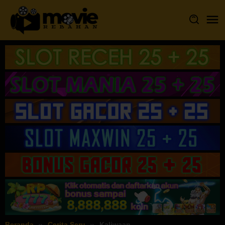
Loncat
ke
konten
Beranda
Cerita Seru
Kaliwaan