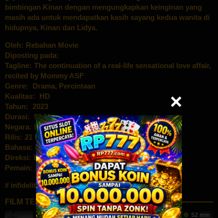
bimbingan Kinan dengan mengungkapkan keinginan yang
masih ada untuk mendapatkan kasih sayang kedua wanita di
hidupnya, Kinan dan Lidya.
Oleh:
Rebahan Movie
Diposting pada:
Tagline:
The continuation of a real-life sensational love affair,
recited by Mommy ASF
Genre:
Drama
,
Percintaan
Kualitas:
HD
Tahun:
2023
Durasi:
91 Min
Negara:
Indonesia
Rilis:
21 Dec 2023
Bahasa:
Bahasa indonesia
Direksi:
Benni Setiawan
Pemain:
Anya Geraldine
,
Raihaanun
,
Reza Rahadian
infidelity
FILM TERKAIT
104 min
2
65 min
52 min