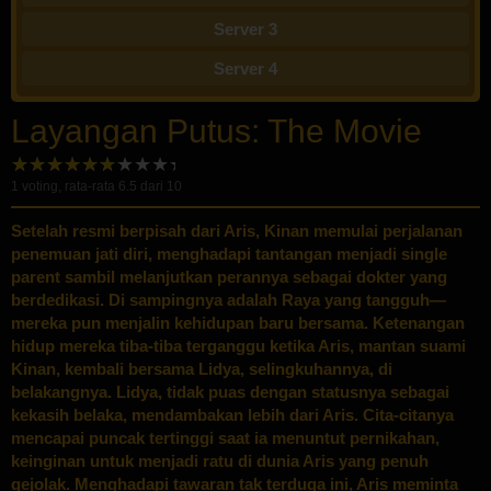
Server 3
Server 4
Layangan Putus: The Movie
1
voting, rata-rata
6.5
dari 10
Setelah resmi berpisah dari Aris, Kinan memulai perjalanan
penemuan jati diri, menghadapi tantangan menjadi single
parent sambil melanjutkan perannya sebagai dokter yang
berdedikasi. Di sampingnya adalah Raya yang tangguh—
mereka pun menjalin kehidupan baru bersama. Ketenangan
hidup mereka tiba-tiba terganggu ketika Aris, mantan suami
Kinan, kembali bersama Lidya, selingkuhannya, di
belakangnya. Lidya, tidak puas dengan statusnya sebagai
kekasih belaka, mendambakan lebih dari Aris. Cita-citanya
mencapai puncak tertinggi saat ia menuntut pernikahan,
keinginan untuk menjadi ratu di dunia Aris yang penuh
gejolak. Menghadapi tawaran tak terduga ini, Aris meminta