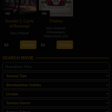
HD
HD
Rendel 2: Cycle
Thelma
of Revenge
Aksi
,
Komedi
,
Petualangan
,
Aksi
,
Finland
Switzerland
,
USA
28
Jesse
21
Josh
Tonton
Tonton
Jun
Haaja
Jun
Margolin
2024
2024
SEARCH MOVIE