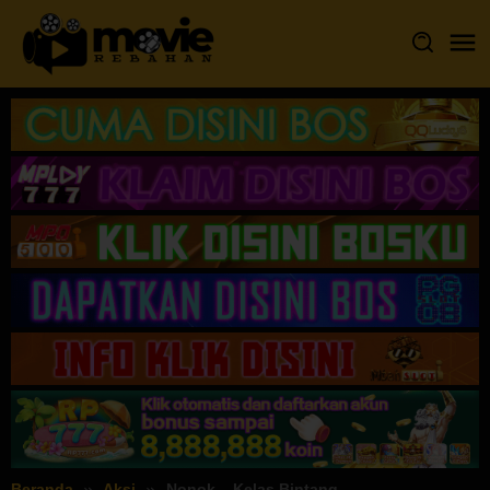
Loncat
ke
konten
Beranda
Aksi
Nonok – Kelas Bintang