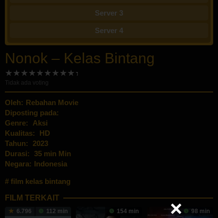
Server 3
Server 4
Nonok – Kelas Bintang
Tidak ada voting
Oleh:
Rebahan Movie
Diposting pada:
Genre:
Aksi
Kualitas:
HD
Tahun:
2023
Durasi:
35 min Min
Negara:
Indonesia
film kelas bintang
FILM TERKAIT
6.796
112 min
154 min
98 min