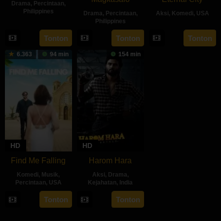
Drama
,
Percintaan
,
Philippines
Drama
,
Percintaan
,
Aksi
,
Komedi
,
USA
Philippines
14
Dustin
18
Peter
11
Johnny
Sep
Celestino
Tonton
Tonton
Tonton
Jul
Segal
Oct
Nadela
2024
2024
6.363
94 min
154 min
2024
HD
HD
Find Me Falling
Harom Hara
Komedi
,
Musik
,
Aksi
,
Drama
,
Percintaan
,
USA
Kejahatan
,
India
19
Stelana
14
Gnanasagar
Tonton
Tonton
Jul
Kliris
Jun
Dwaraka
2024
2024