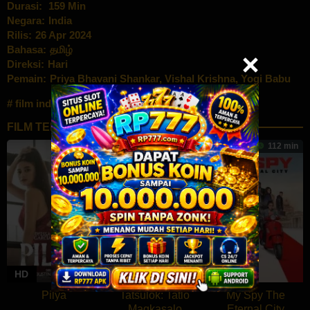
Durasi:
159 Min
Negara:
India
Rilis:
26 Apr 2024
Bahasa:
தமிழ்
Direksi:
Hari
Pemain:
Priya Bhavani Shankar
,
Vishal Krishna
,
Yogi Babu
film india terbaru
FILM TERKAIT
66 min
4
96 min
6.796
112 min
HD
HD
HD
Pilya
Tatsulok: Tatlo
My Spy The
Magkasalo
Eternal City