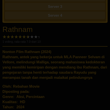
Server 3
Server 4
Rathnam
1
voting, rata-rata
7.0
dari 10
Nonton Film Rathnam (2024)
Rathnam, antek yang bekerja untuk MLA Panneer Selvam di
Vellore, melindungi Malliga, seorang mahasiswa kedokteran
yang memiliki kemiripan dengan mendiang ibu Rathnam, dari
pengejaran tanpa henti terhadap saudara Rayudu yang
merampas tanah dan menjadi malaikat pelindungnya
Oleh:
Rebahan Movie
Diposting pada:
Genre:
Aksi
,
Percintaan
Kualitas:
HD
Tahun:
2024