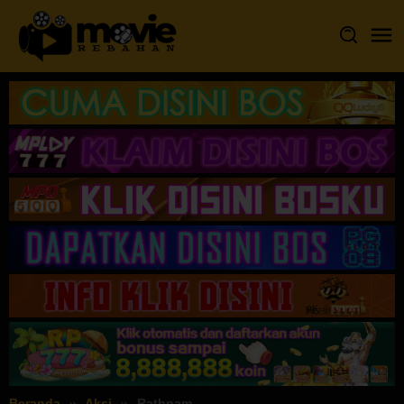
Loncat
ke
konten
Beranda
Aksi
Rathnam