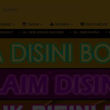
ENDRE
TAHUN
NEGARA
INDEX MOVIE
MI BARAT
18 + SEMI JEPANG SUB INDO
18 + SEMI FILIPINA