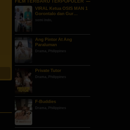
FILM TERBARU TERPOPULER
VIRAL Ketua OSIS MAN 1
Gorontalo dan Gur…
semi indo
,
Ang Pintor At Ang
Paraluman
Drama
,
Philippines
Private Tutor
Drama
,
Philippines
F-Buddies
Drama
,
Philippines