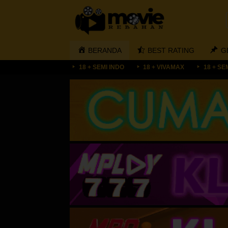
Loncat
ke
konten
BERANDA
BEST RATING
G
18 + SEMI INDO
18 + VIVAMAX
18 + SE