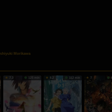
shiyuki Morikawa
7.3
125 min
8.2
112 min
7
6