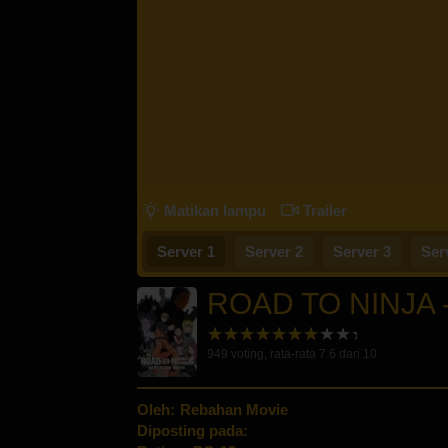
Matikan lampu
Trailer
Server 1
Server 2
Server 3
Ser
ROAD TO NINJA
949
voting, rata-rata
7.6
dari 10
Oleh:
Rebahan Movie
Diposting pada: