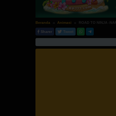
Beranda
Animasi
ROAD TO NINJA -NA
Sharer
Tweet