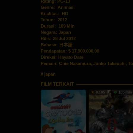
Rating:
PG-13
Genre:
Animasi
Kualitas:
HD
Tahun:
2012
Durasi:
109 Min
Negara:
Japan
Rilis:
28 Jul 2012
Bahasa:
日本語
Pendapatan:
$ 17.900.000,00
Direksi:
Hayato Date
Pemain:
Chie Nakamura
,
Junko Takeuchi
,
To
japan
FILM TERKAIT
8.195
105 min