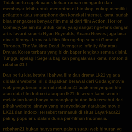
Tidak perlu capek-capek keluar rumah mengantri dan
membayar lebih untuk menonton di bioskop, cukup memiliki
pc/laptop atau smartphone dan koneksi internet, kamu sudah
bisa mengakses banyak film mulai dari film Action, Horror,
Comedy. Selain itu untuk kamu yang sangat nge-fans dengan
artis favorit seperti Ryan Reynolds, Keanu Reeves juga bisa
dicari filmnya termasuk film-film ngetop seperti Game of
Thrones, The Walking Dead, Avengers: Infinity War atau
Drama Korea terbaru yang bikin baper lengkap semua disini.
Tunggu apalagi! Segera bagikan pengalaman kamu nonton di
rebahan21 !
Dan perlu kita ketahui bahwa film dan drama Lk21 yg ada
didalam website ini, didapatkan berawal dari Gudangmovie
web penguberan internet.rebahan21 tidak menyimpan file
atau data film Indoxxi ataupun lk21 di server kami sendiri
melainkan kami hanya menangkap tautan link tersebut dari
pihak website lainnya yang menyediakan database movie
LK21 dan Indoxxi tersebut termasuk di situs Layarkaca21
paling populer didalam dunia per-filman Indonesia.
rebahan21 bukan hanya merupakan suatu web hiburan yg