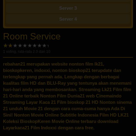
Server 3
Server 4
Room Service
1
voting, rata-rata
2.0
dari 10
rebahan21
merupakan website nonton film lk21,
bioskopkeren, indoxxi, nonton bioskop21 terupdate dan
terlengkap yang pernah ada. Lengkap dengan berbagai
kualitas film HD dan BLU-Ray yang tentunya akan menemani
hari-hari anda yang membosankan. Streaming Lk21 Film film
21 Online terbaik Nonton Film Dunia21 web Cinemaindo
Streaming Layar Kaca 21 Film bioskop 21 HD Nonton sinema
21 unduh Movie 21 dengan cara cuma-cuma hanya Ada Di
Sini! Nonton Movie Online Subtitle Indonesia Film HD LK21
Koleksi BioskopKeren Movie Online terbaru download
Layarkaca21 Film Indoxxi dengan cara free.