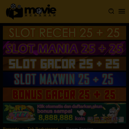
Loncat
ke
konten
Beranda
Tak Berkategori
Room Service