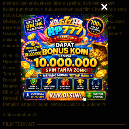
memberikan anda akses hiburan paling baik dan terbaru
kalian pun mampu untuk mendownload film Cinemaindo atau
movie Layar Kaca 21 yang ada dengan kualitas HD atau
Bluray. Anda bahkan bisa menikmati film – film Dunia21 atau
Layarkaca21 waktu ini dengan lebih enteng lewat piranti
Ganool Movie eletronik kamu, nonton online Indoxxi seperti
melalui handphone android kamu atau pc anda bagi
menonton film Online ini dengan nyaman
Oleh:
Rebahan Movie
Diposting pada:
Genre:
Tak Berkategori
Tahun:
2024
Durasi:
44 Min
Negara:
Philippines
Rilis:
16 Jan 2024
Direksi:
Bobby Bonifacio
Pemain:
Angelo Ilagan
,
Nathan Cajucom
,
Shiena Yu
film rebahan 21
FILM TERKAIT