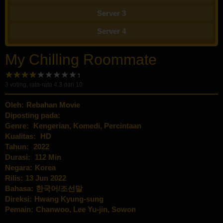
Server 3
Server 4
My Chilling Roommate
3
voting, rata-rata
4.3
dari 10
Oleh:
Rebahan Movie
Diposting pada:
Genre:
Kengerian
,
Komedi
,
Percintaan
Kualitas:
HD
Tahun:
2022
Durasi:
112 Min
Negara:
Korea
Rilis:
13 Jun 2022
Bahasa:
한국어/조선말
Direksi:
Hwang Kyung-sung
Pemain:
Chanwoo
,
Lee Yu-jin
,
Sowon