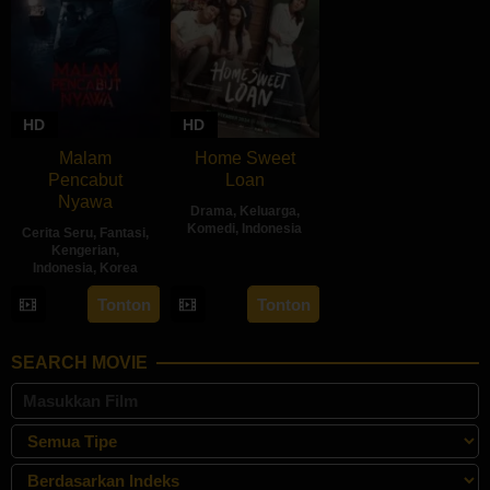
HD
HD
Malam
Home Sweet
Pencabut
Loan
Nyawa
Drama
,
Keluarga
,
Komedi
,
Indonesia
Cerita Seru
,
Fantasi
,
Kengerian
,
26
Sabrina
Indonesia
,
Korea
Sep
Rochelle
22
Sidharta
Tonton
Tonton
2024
Kalangie
May
Tata
2024
SEARCH MOVIE