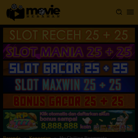
Loncat
ke
konten
Beranda
Kengerian
My Chilling Roommate