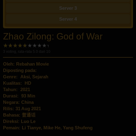
Server 3
Server 4
Zhao Zilong: God of War
3
voting, rata-rata
5.0
dari 10
Oleh:
Rebahan Movie
Diposting pada:
Genre:
Aksi
,
Sejarah
Kualitas:
HD
Tahun:
2021
Durasi:
93 Min
Negara:
China
Rilis:
31 Aug 2021
Bahasa:
普通话
Direksi:
Luo Le
Pemain:
Li Tianye
,
Mike He
,
Yang Shufeng