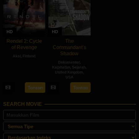
HD
HD
Rendel 2: Cycle
The
of Revenge
Commandant’s
Shadow
Aksi
,
Finland
Dokumenter
,
28
Jesse
Kejahatan
,
Sejarah
,
United Kingdom
,
Jun
Haaja
USA
2024
29
Daniela
Tonton
Tonton
May
Völker
2024
SEARCH MOVIE