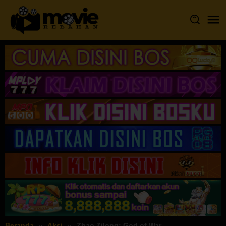
Loncat
ke
konten
Beranda
Aksi
Zhao Zilong: God of War